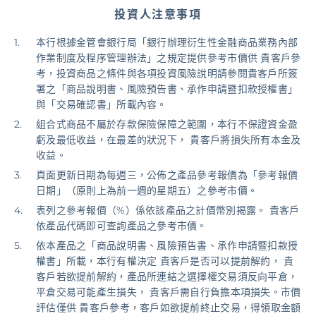
投資人注意事項
基金/投資
本行根據金管會銀行局「銀行辦理衍生性金融商品業務內部
作業制度及程序管理辦法」之規定提供參考市價供 貴客戶參
財富管理/信託/保險
考，投資商品之條件與各項投資風險說明請參閱貴客戶所簽
署之「商品說明書、風險預告書、承作申請暨扣款授權書」
與「交易確認書」所載內容。
數位生活
組合式商品不屬於存款保險保障之範圍，本行不保證資金盈
虧及最低收益，在最差的狀況下， 貴客戶將損失所有本金及
收益。
登入
頁面更新日期為每週三，公佈之產品參考報價為「參考報價
日期」（原則上為前一週的星期五）之參考市價。
表列之參考報價（%）係依該產品之計價幣別揭露。 貴客戶
依產品代碼即可查詢產品之參考市價。
依本產品之「商品說明書、風險預告書、承作申請暨扣款授
權書」所載，本行有權決定 貴客戶是否可以提前解約， 貴
客戶若欲提前解約，產品所連結之選擇權交易須反向平倉，
平倉交易可能產生損失， 貴客戶需自行負擔本項損失。市價
評估僅供 貴客戶參考，客戶如欲提前終止交易，得領取金額