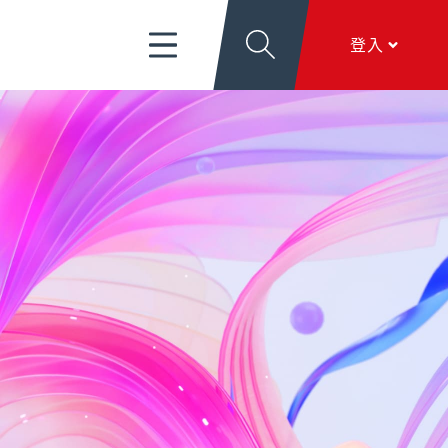
富管理/信託/保險
數位生活
EN
登入
導
關於新光
香港分行
個人網銀
服務項目
、
匯利率看板
、
文件下載
、
線上留言
香港網銀
全球金融網
關於新光
本行簡介
、
公司治理
、
新．光合作用
、
加入新
全方位代收網
光
行動銀行