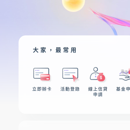
存匯
基金/投資
大家，最常用
財富管理/信託/保險
數位生活
立即辦卡
活動登錄
線上信貸
基金
申請
服務據點
線上服務
匯利率