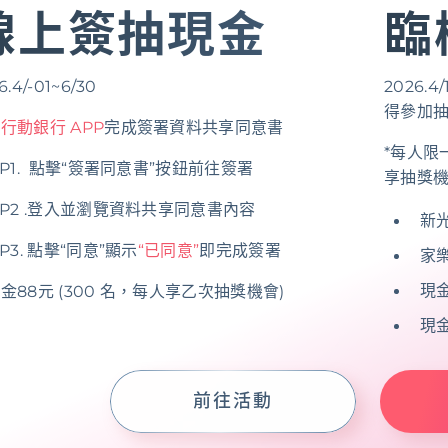
線上簽抽現金
臨
6.4/-01~6/30
2026
得參加
行動銀行 APP
完成簽署資料共享同意書
*每人限
EP1. 點擊“簽署同意書”按鈕前往簽署
享抽獎
EP2 .登入並瀏覽資料共享同意書內容
新光
EP3. 點擊“同意”顯示
“已同意”
即完成簽署
家樂
現金
金88元 (300 名，每人享乙次抽獎機會)
現金
前往活動