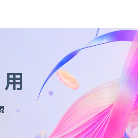
OMNI-U
信用卡
貸款
存匯
基金/投資
財
企業金融
香港分行
企業永續
法遵宣
企業金融
企業融資
、
貿易服務
、
現金管理
、
法人信託
、
國際金融OBU
作用
法遵宣導
公平待客暨消費者保護
、
防制洗錢及打擊資恐
現