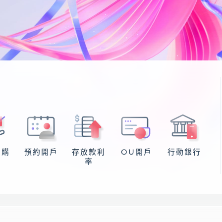
申購
預約開戶
存放款利
OU開戶
行動銀行
率
查詢
幫助中心
優惠活動
下