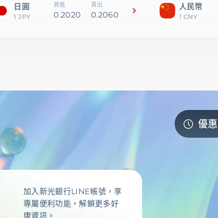
買進
賣出
日圓
人民幣
0.2020
0.2060
1 JPY
1 CNY
區
優惠
加入新光銀行LINE帳號，享
專屬便利功能，解鎖更多好
康資訊。