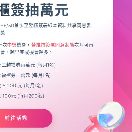
櫃簽抽萬元
.4/1~6/30首次至臨櫃簽署紙本資料共享同意書
抽獎
一次
中獎
機會，
若維持簽署同意狀態
次月可再
機會，越早完成機會越多。
三越禮券兩萬元 (每月1名)
福禮券一萬元 (每月1名)
 5,000 元 (每月1名)
 100元 (每月200名)
前往活動