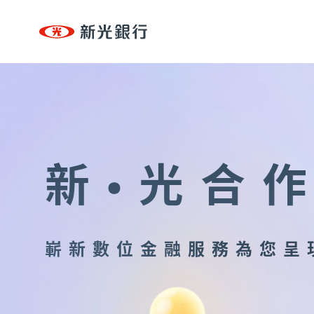
台新新光集團
個人金融
個人金融
專區
個人金融
OMNI-U
、
信用卡
、
貸款
、
存匯
、
基金/投資
台新新光集團
、
財富管理/信託/保險
、
數位生活
新·光合
OMNI-U
企業永續
永續治理
、
低碳
、
創新
、
共好
、
互動下載
嶄新數位金融服務為您呈
信用卡
貸款