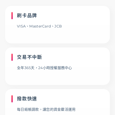
存匯
刷卡品牌
基金/投資
VISA、MasterCard、JCB
財富管理/信託/保險
交易不中斷
數位生活
全年365天，24小時授權服務中心
登入
撥款快速
服務據點
線上服務
匯利率查詢
幫助中心
每日結帳請款，讓您的資金靈活運用