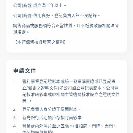
公司(商號)成立滿半年以上。
公司(商號)信用良好，登記負責人無不良紀錄。
銷售商品或服務須符合正當性質，且不牴觸政府相關法令
與規定。
【本行保留核准與否之權利】
申請文件
營利事業登記證影本或統一發票購買證或已登記設
立/變更之證明文件(如公司設立登記表影本、公司登
記核准函影本或經相關主管機關核准設立之證明文件
等)。
登記負責人身分證正反面影本。
新光銀行活期帳戶存摺封面影本
營業處內外照片至少五張。(含招牌、門牌、大門、
內裝擺設與櫃檯)