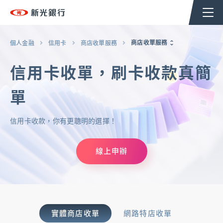
個人金融
企業金融
香港分行
企業永續
商店收單服務
個人金融
信用卡
商店收單服務
信用卡收單，刷卡收款真簡
台新新光集團
單
返回至個人金融首頁
信用卡收款，你有更聰明的選擇！
OMNI-U
線上申辦
信用卡
貸款
實體商店收單
網路特店收單