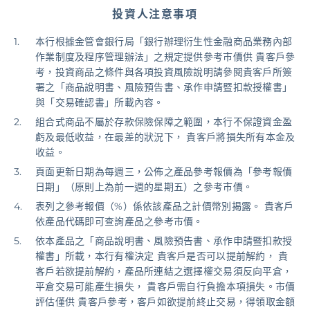
投資人注意事項
基金/投資
本行根據金管會銀行局「銀行辦理衍生性金融商品業務內部
作業制度及程序管理辦法」之規定提供參考市價供 貴客戶參
財富管理/信託/保險
考，投資商品之條件與各項投資風險說明請參閱貴客戶所簽
署之「商品說明書、風險預告書、承作申請暨扣款授權書」
與「交易確認書」所載內容。
數位生活
組合式商品不屬於存款保險保障之範圍，本行不保證資金盈
虧及最低收益，在最差的狀況下， 貴客戶將損失所有本金及
收益。
登入
頁面更新日期為每週三，公佈之產品參考報價為「參考報價
日期」（原則上為前一週的星期五）之參考市價。
表列之參考報價（%）係依該產品之計價幣別揭露。 貴客戶
依產品代碼即可查詢產品之參考市價。
依本產品之「商品說明書、風險預告書、承作申請暨扣款授
權書」所載，本行有權決定 貴客戶是否可以提前解約， 貴
客戶若欲提前解約，產品所連結之選擇權交易須反向平倉，
平倉交易可能產生損失， 貴客戶需自行負擔本項損失。市價
評估僅供 貴客戶參考，客戶如欲提前終止交易，得領取金額