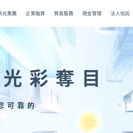
新光集團
企業融資
貿易服務
現金管理
法人信託
企業金融
香港分行
企業永續
法遵宣
企業金融
企業融資
、
貿易服務
、
現金管理
、
法人信託
、
國際金融OBU
 光彩奪目
法遵宣導
公平待客暨消費者保護
、
防制洗錢及打擊資恐
您可靠的