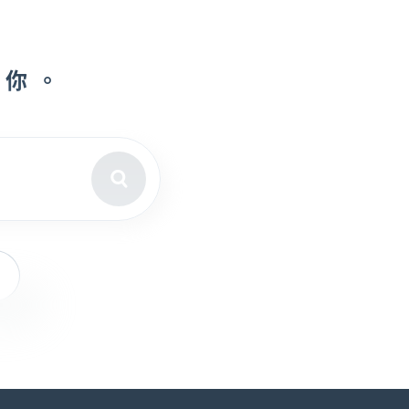
助你。
點