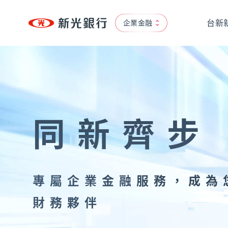
台新
企業金融
個人金融
專區
個人金融
OMNI-U
、
信用卡
、
貸款
、
存匯
、
基金/投資
台新新光集團
、
財富管理/信託/保險
、
數位生活
同新齊步
企業融資
企業永續
永續治理
、
低碳
、
創新
、
共好
、
互動下載
專屬企業金融服務，成為
貿易服務
財務夥伴
現金管理