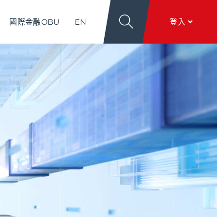
國際金融OBU
EN
登入
導
關於新光
香港分行
個人網銀
服務項目
、
匯利率看板
、
文件下載
、
線上留言
香港網銀
全球金融網
關於新光
本行簡介
、
公司治理
、
新．光合作用
、
加入新
全方位代收網
光
行動銀行