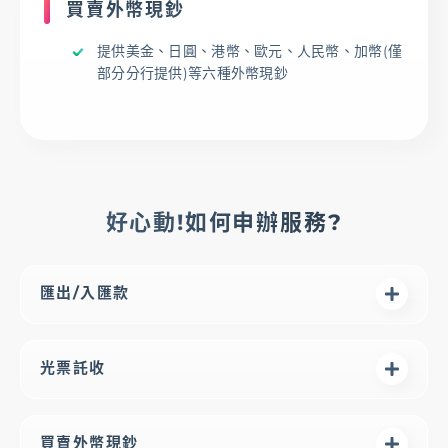
買賣外幣現鈔
優惠活動
下載專區
辦卡進度查詢
申貸進度查詢
提供美金、日圓、港幣、歐元、人民幣、加幣(僅
部分分行提供)等六種外幣現鈔
好心動!如何申辦服務?
匯出/入匯款
光票託收
買賣外幣現鈔