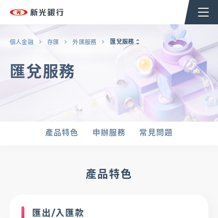
個人金融
企業金融
香港分行
企業永續
匯兌服務
個人金融
存匯
外匯服務
匯兌服務
台新新光集團
返回至個人金融首頁
產品特色
申辦服務
常見問題
OMNI-U
信用卡
產品特色
貸款
匯出/入匯款