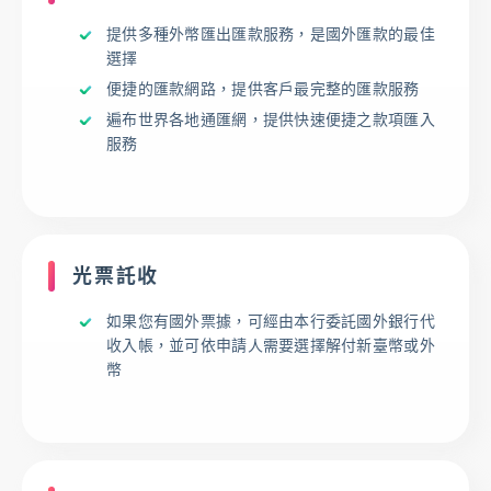
提供多種外幣匯出匯款服務，是國外匯款的最佳
存匯
選擇
便捷的匯款網路，提供客戶最完整的匯款服務
基金/投資
遍布世界各地通匯網，提供快速便捷之款項匯入
服務
財富管理/信託/保險
數位生活
光票託收
如果您有國外票據，可經由本行委託國外銀行代
登入
收入帳，並可依申請人需要選擇解付新臺幣或外
幣
服務據點
線上服務
匯利率查詢
幫助中心