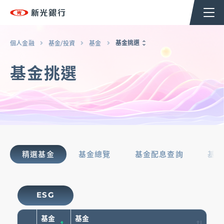
個人金融
企業金融
香港分行
企業永續
基金挑選
個人金融
基金/投資
基金
基金挑選
台新新光集團
返回至個人金融首頁
OMNI-U
精選基金
基金總覽
基金配息查詢
基金
信用卡
貸款