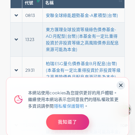
存匯
基金/投資
財富管理/信託/保險
數位生活
本網站使用cookies為您提供更好的用戶體驗。
登入
本網站使用cookies為您提供更好的用戶體驗。
繼續使用本網站表示您同意我們的隱私權政策更
繼續使用本網站表示您同意我們的隱私權政策更
多資訊請參閱
隱私權保護聲明
多資訊請參閱
隱私權保護聲明
。
我知道了
我知道了
TOP
服務據點
線上服務
匯利率查詢
幫助中心
網站導覽
EN