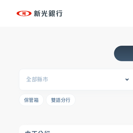
台新新光集團
個人金融
個人金融
專區
個人金融
OMNI-U
、
信用卡
、
貸款
、
存匯
、
基金/投資
台新新光集團
、
財富管理/信託/保險
、
數位生活
全部縣市
OMNI-U
企業永續
永續治理
、
低碳
、
創新
、
共好
、
互動下載
保管箱
雙語分行
信用卡
貸款