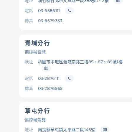
地址
新竹縣竹北巿文興路一段388號1、2樓
電話
03-6586111
傳真
03-6579333
青埔分行
無障礙設施
地址
桃園市中壢區領航南路三段85、87、89號1樓
電話
03-2876111
傳真
03-2876565
草屯分行
無障礙設施
地址
南投縣草屯鎮太平路二段146號