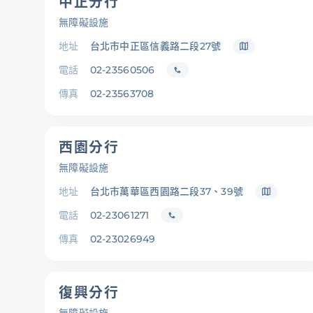
中正分行
無障礙設施
存匯
地址
台北市中正區信義路二段27號
電話
02-23560506
傳真
02-23563708
基金/投資
西園分行
財富管理/信託/保險
無障礙設施
地址
台北市萬華區西園路二段37、39號
數位生活
電話
02-23061271
傳真
02-23026949
復興分行
服務據點
線上服務
匯利率