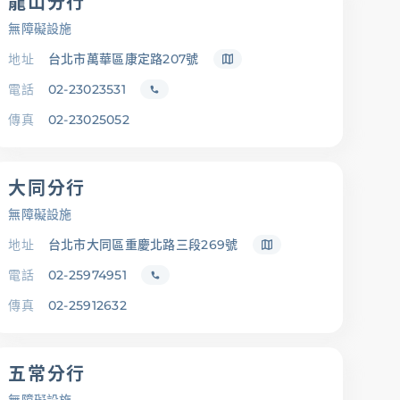
龍山分行
金融友善服務專
無障礙設施
區
地址
台北市萬華區康定路207號
電話
02-23023531
傳真
02-23025052
大同分行
無障礙設施
地址
台北市大同區重慶北路三段269號
電話
02-25974951
傳真
02-25912632
五常分行
載專區
辦卡進度查詢
申貸進度查詢