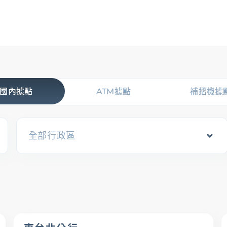
OMNI-U
信用卡
貸款
存匯
基金/投資
財
企業金融
香港分行
企業永續
法遵宣
企業金融
國內據點
ATM據點
補摺機據
企業融資
、
貿易服務
、
現金管理
、
法人信託
、
國際金融OBU
全部行政區
法遵宣導
公平待客暨消費者保護
、
防制洗錢及打擊資恐