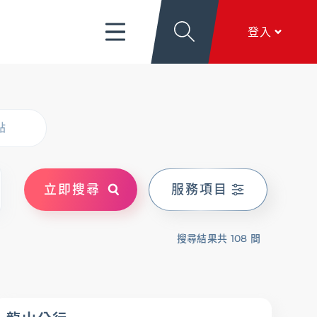
富管理/信託/保險
數位生活
EN
登入
導
關於新光
香港分行
個人網銀
點
服務項目
、
匯利率看板
、
文件下載
、
線上留言
香港網銀
立即搜尋
服務項目
全球金融網
關於新光
本行簡介
、
公司治理
、
新．光合作用
、
加入新
搜尋結果共 108 間
全方位代收網
光
行動銀行