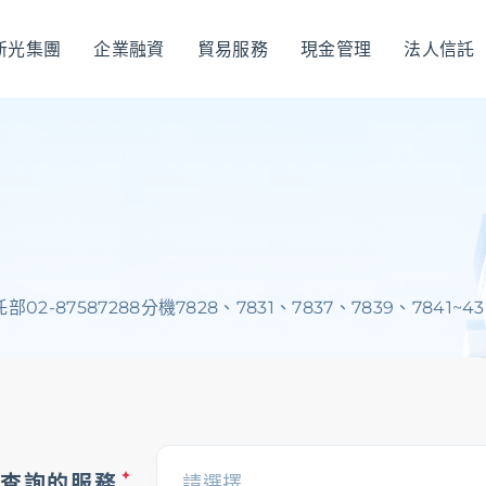
新光集團
企業融資
貿易服務
現金管理
法人信託
企業金融
香港分行
企業永續
法遵宣
企業金融
企業融資
、
貿易服務
、
現金管理
、
法人信託
、
國際金融OBU
587288分機7828、7831、7837、7839、7841~43
法遵宣導
公平待客暨消費者保護
、
防制洗錢及打擊資恐
要查詢的服務
請選擇