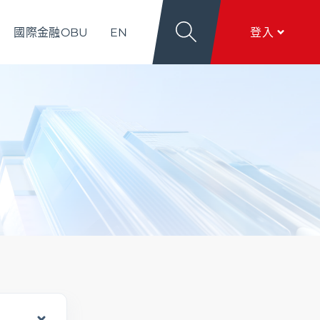
國際金融OBU
EN
登入
導
關於新光
香港分行
個人網銀
服務項目
、
匯利率看板
、
文件下載
、
線上留言
香港網銀
全球金融網
關於新光
本行簡介
、
公司治理
、
新．光合作用
、
加入新
全方位代收網
光
行動銀行