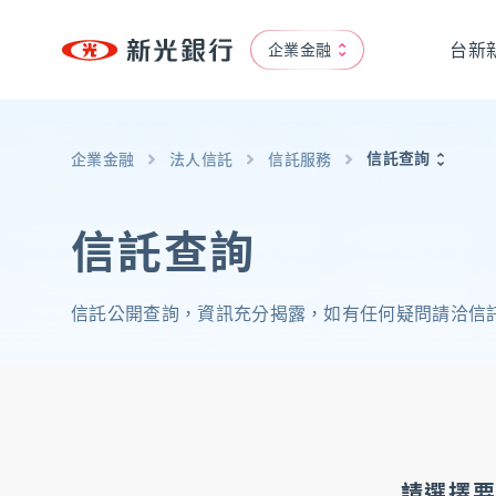
台新
企業金融
個人金融
專區
信託查詢
企業金融
法人信託
信託服務
個人金融
OMNI-U
、
信用卡
、
貸款
、
存匯
、
基金/投資
返回至企業金融首頁
、
財富管理/信託/保險
、
數位生活
信託查詢
台新新光集團
信託公開查詢，資訊充分揭露，如有任何疑問請洽信託部02-87
企業永續
永續治理
、
低碳
、
創新
、
共好
、
互動下載
企業融資
貿易服務
請選擇