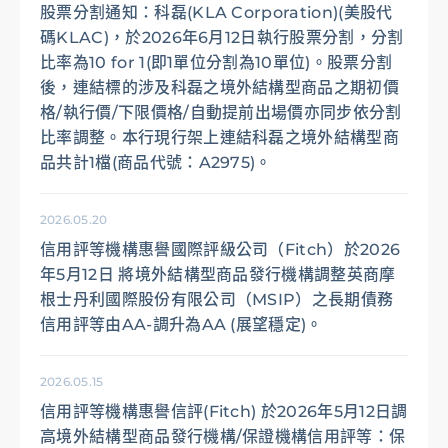
股票分割通知：科磊(KLA Corporation)(美股代
碼KLAC)，於2026年6月12日執行股票分割，分割
優惠活動
下載專區
辦卡進度查詢
申貸進度查詢
比率為10 for 1(即1單位分割為10單位)。股票分割
後，連結標的涉及科磊之境外結構型商品之期初價
格/執行價/下限價格/自動提前出場價亦同步依分割
比率調整。本行現行架上連結科磊之境外結構型商
品共計1檔(商品代號：A2975)。
2026.05.20
信用評等機構惠譽國際評級公司（Fitch）於2026
年5月12日 將境外結構型商品發行機構調整英商摩
根士丹利國際股份有限公司（MSIP）之長期債務
信用評等由AA-調升為AA (展望穩定)。
2026.05.15
信用評等機構惠譽信評(Fitch) 於2026年5月12日調
高境外結構型商品發行機構/保證機構信用評等：保