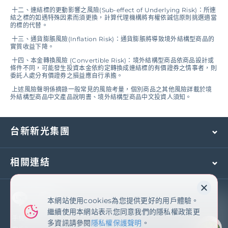
十二、連結標的更動影響之風險(Sub-effect of Underlying Risk)：所連
結之標的如遇特殊因素而須更換，計算代理機構將有權依誠信原則挑選適當
的標的代替。
十三、通貨膨脹風險(Inflation Risk)：通貨膨脹將導致境外結構型商品的
實質收益下降。
十四、本金轉換風險 (Convertible Risk)：境外結構型商品依商品設計或
條件不同，可能發生投資本金依約定轉換成連結標的有價證券之情事者，則
委託人處分有價證券之損益應自行承擔。
上述風險聲明係摘錄一般常見的風險考量，個別商品之其他風險詳載於境
外結構型商品中文產品說明書、境外結構型商品中文投資人須知。
台新新光集團
相關連結
本網站使用cookies為您提供更好的用戶體驗。
本網站使用cookies為您提供更好的用戶體驗。
繼續使用本網站表示您同意我們的隱私權政策更
繼續使用本網站表示您同意我們的隱私權政策更
多資訊請參閱
隱私權保護聲明
手機及國外客服專線：
(02)2171-1055
多資訊請參閱
隱私權保護聲明
。