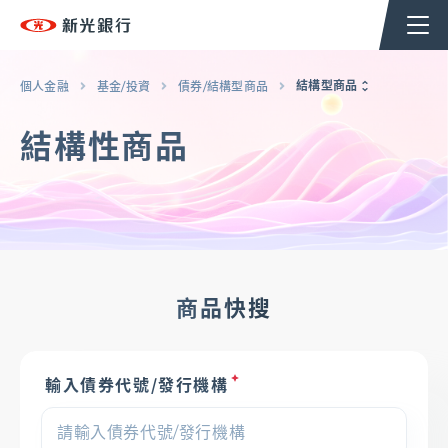
個人金融
企業金融
香港分行
企業永續
結構型商品
個人金融
基金/投資
債券/結構型商品
結構性商品
台新新光集團
返回至個人金融首頁
OMNI-U
商品快搜
信用卡
輸入債券代號/發行機構
貸款