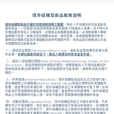
境外結構型商品風險說明
境外結構型商品不屬於存款保險保障之範圍
，受託人不保證信託資金盈虧及
最低收益。一切風險(包括投資風險及其他風險)均由委託人負擔，且不得以任
何理由要求受託人分擔損失。此類商品為複雜金融商品，必須經過專人解說
後再進行投資，倘無法充份理解本商品，請勿投資。本頁面報價僅供參考，
實際成交價格可能因市場變動而與參考報價不同，各商品成交價格須以交易
市場實際成交結果為準。
一、最低收益風險(Minimum Return risk)：最低收益風險應包含最大損
失金額，
亦即在最差的狀況下，委託人將損失所有本金及利息。
二、委託人提前贖回風險(Risk of Early Redemption by Holder of the
Securities)：商品到期前如申請提前贖回，將導致委託人可領回金額低於
原始投資金額(在最壞情形下，領回金額甚至可能為零)，或者根本無法進行
贖回。
三、利率風險(Interest Rate Risk)：境外結構型商品自正式交割發行後，
其存續期間之市場價格(Mark to Market Value)將受計價幣別利率變動所
影響；當該幣別利率調升時，境外結構型商品之市場價格有可能下降，並有
可能低於票面價格而損及原始投資金額；當該幣別利率調降時，境外結構型
商品之市場價格有可能上漲，並有可能高於票面價格而獲得額外收益。
四、流動性風險(Liquidity Risk)：境外結構型商品之次級交易市場，不具
備充份之市場流動性，對於委託人提前贖回指示單無法保證成交。在流動性
缺乏或交易量不足的情況下，境外結構型商品之實際交易價格可能會與本身
之單位資產價值產生顯著的價差(Spread)，將造成委託人若於境外結構型