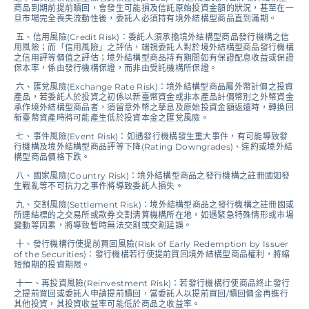
商品到期前提前贖回，會發生可能損及信託原始投資金額的狀況，甚至在一
旦市場完全喪失流動性後，委託人必須持有境外結構型商品直到滿期。
五、信用風險(Credit Risk)：委託人須承擔境外結構型商品發行機構之信
用風險；而「信用風險」之評估，端視委託人對於境外結構型商品發行機構
之信用評等價值之評估；境外結構型商品持有期間如有保證配息收益或保證
保本率，係由發行機構保證，而非由受託機構所保證。
六、匯兌風險(Exchange Rate Risk)：境外結構型商品屬外幣計價之投資
產品，若委託人於投資之初係以新臺幣資金或非本產品計價幣別之外幣資金
承作境外結構型商品者，須留意外幣之孳息及原始投資金額返還時，轉換回
新臺幣資產時將可能產生低於投資本金之匯兌風險。
七、事件風險(Event Risk)：如遇發行機構發生重大事件，有可能導致發
行機構及境外結構型商品評等下降(Rating Downgrades)、違約或境外結
構型商品價格下跌。
八、國家風險(Country Risk)：境外結構型商品之發行機構之註冊國如發
生戰亂等不可抗力之事件將導致委託人損失。
九、交割風險(Settlement Risk)：境外結構型商品之發行機構之註冊國或
所連結標的之交易所或款券交割清算機構所在地，如遇緊急特殊情形或市場
變動等因素，將導致暫時無法交割或交割延誤。
十、發行機構行使提前買回風險(Risk of Early Redemption by Issuer
of the Securities)：發行機構若行使提前買回境外結構型商品權利，將縮
短預期的投資期限。
十一、再投資風險(Reinvestment Risk)：若發行機構行使商品終止發行
之提前買回或委託人申請提前贖回，當委託人以提前買回/贖回價金再進行
其他投資，其投資收益率可能低於商品之收益率。