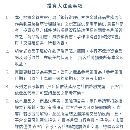
投資人注意事項
基金/投資
本行根據金管會銀行局「銀行辦理衍生性金融商品業務內部
作業制度及程序管理辦法」之規定提供參考市價供 貴客戶參
財富管理/信託/保險
考，投資商品之條件與各項投資風險說明請參閱貴客戶所簽
署之「商品說明書、風險預告書、承作申請暨扣款授權書」
與「交易確認書」所載內容。
數位生活
組合式商品不屬於存款保險保障之範圍，本行不保證資金盈
虧及最低收益，在最差的狀況下， 貴客戶將損失所有本金及
收益。
登入
頁面更新日期為每週三，公佈之產品參考報價為「參考報價
日期」（原則上為前一週的星期五）之參考市價。
表列之參考報價（%）係依該產品之計價幣別揭露。 貴客戶
依產品代碼即可查詢產品之參考市價。
依本產品之「商品說明書、風險預告書、承作申請暨扣款授
權書」所載，本行有權決定 貴客戶是否可以提前解約， 貴
客戶若欲提前解約，產品所連結之選擇權交易須反向平倉，
平倉交易可能產生損失， 貴客戶需自行負擔本項損失。市價
評估僅供 貴客戶參考，客戶如欲提前終止交易，得領取金額