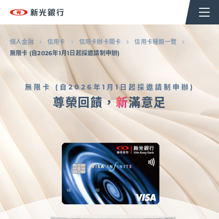
個人金融
企業金融
香港分行
企業永續
個人金融
信用卡
信用卡辦卡開卡
信用卡種類一覽
無限卡 (自2026年1月1日起採邀請制申辦)
台新新光集團
無限卡 (自2026年1月1日起採邀請制申辦)
尊榮回饋，
新
滿意足
返回至個人金融首頁
OMNI-U
信用卡
貸款