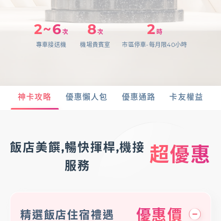
存匯
2~6
8
2
次
次
時
專車接送機
機場貴賓室
市區停車-每月限40小時
基金/投資
財富管理/信託/保險
神卡攻略
優惠懶人包
優惠通路
卡友權益
數位生活
飯店美饌,暢快揮桿,機接
超優惠
登入
服務
服務據點
線上服務
匯利率查詢
幫助中心
優惠價
精選飯店住宿禮遇