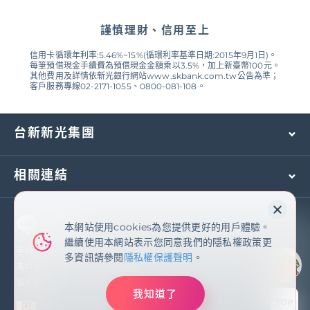
謹慎理財、信用至上
信用卡循環年利率:5.46%~15%(循環利率基準日期:2015年9月1日)。
每筆預借現金手續費為預借現金金額乘以3.5%，加上新臺幣100元。
其他費用及詳情依新光銀行網站www.skbank.com.tw公告為準；
客戶服務專線02-2171-1055、0800-081-108。
台新新光集團
相關連結
本網站使用cookies為您提供更好的用戶體驗。
本網站使用cookies為您提供更好的用戶體驗。
繼續使用本網站表示您同意我們的隱私權政策更
繼續使用本網站表示您同意我們的隱私權政策更
多資訊請參閱
隱私權保護聲明
手機及國外客服專線：
(02)2171-1055
多資訊請參閱
隱私權保護聲明
。
客戶服務專線：
0800-081-108
智能客服
我知道了
我知道了
TOP
臺灣新光商業銀行股份有限公司