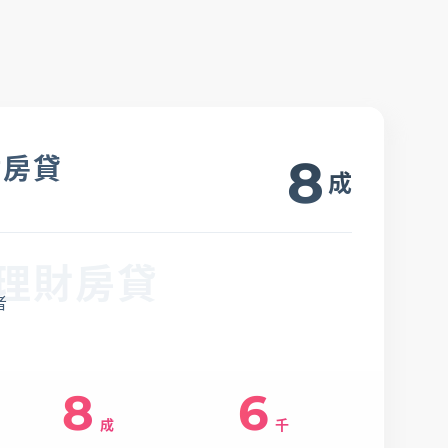
金融友善服務專
區
8
財房貸
成
理財房貸
者
8
6
成
千