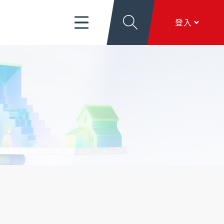
富管理/信託/保險
數位生活
EN
登入
導
關於新光
香港分行
個人網銀
服務項目
、
匯利率看板
、
文件下載
、
線上留言
香港網銀
全球金融網
關於新光
本行簡介
、
公司治理
、
新．光合作用
、
加入新
全方位代收網
光
行動銀行