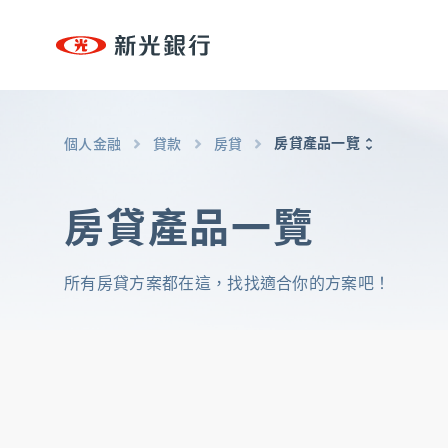
台新新光集團
個人金融
個人金融
專區
房貸產品一覽
個人金融
貸款
房貸
個人金融
OMNI-U
、
信用卡
、
貸款
、
存匯
、
基金/投資
返回至個人金融首頁
、
財富管理/信託/保險
、
數位生活
房貸產品一覽
台新新光集團
所有房貸方案都在這，找找適合你的方案吧！
企業永續
永續治理
、
低碳
、
創新
、
共好
、
互動下載
OMNI-U
信用卡