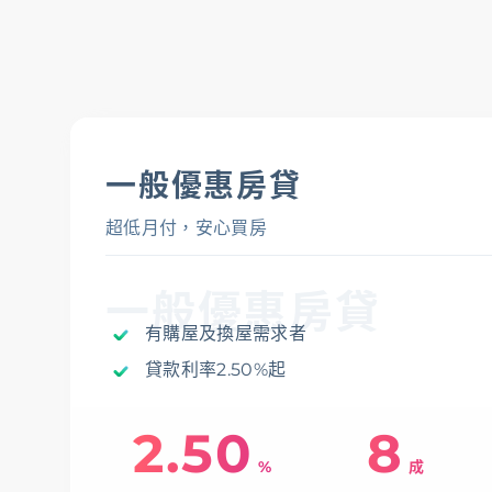
貸款
存匯
一般優惠房貸
超低月付，安心買房
基金/投資
一般優惠房貸
財富管理/信託/保險
有購屋及換屋需求者
貸款利率2.50%起
數位生活
2.50
8
%
成