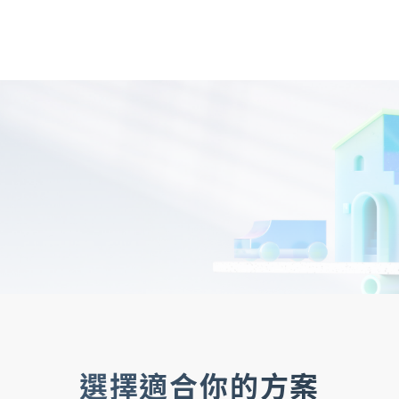
OMNI-U
信用卡
貸款
存匯
基金/投資
財
企業金融
香港分行
企業永續
法遵宣
企業金融
企業融資
、
貿易服務
、
現金管理
、
法人信託
、
國際金融OBU
法遵宣導
公平待客暨消費者保護
、
防制洗錢及打擊資恐
選擇適合你的方案