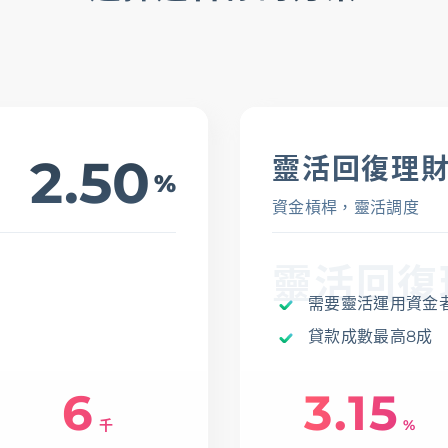
2.50
靈活回復理
%
資金槓桿，靈活調度
靈活回復
需要靈活運用資金
貸款成數最高8成
6
3.15
千
%