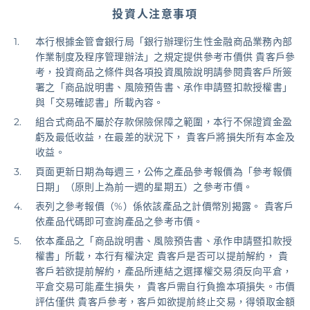
投資人注意事項
基金/投資
本行根據金管會銀行局「銀行辦理衍生性金融商品業務內部
作業制度及程序管理辦法」之規定提供參考市價供 貴客戶參
財富管理/信託/保險
考，投資商品之條件與各項投資風險說明請參閱貴客戶所簽
署之「商品說明書、風險預告書、承作申請暨扣款授權書」
與「交易確認書」所載內容。
數位生活
組合式商品不屬於存款保險保障之範圍，本行不保證資金盈
虧及最低收益，在最差的狀況下， 貴客戶將損失所有本金及
收益。
登入
頁面更新日期為每週三，公佈之產品參考報價為「參考報價
日期」（原則上為前一週的星期五）之參考市價。
表列之參考報價（%）係依該產品之計價幣別揭露。 貴客戶
依產品代碼即可查詢產品之參考市價。
依本產品之「商品說明書、風險預告書、承作申請暨扣款授
權書」所載，本行有權決定 貴客戶是否可以提前解約， 貴
客戶若欲提前解約，產品所連結之選擇權交易須反向平倉，
平倉交易可能產生損失， 貴客戶需自行負擔本項損失。市價
評估僅供 貴客戶參考，客戶如欲提前終止交易，得領取金額