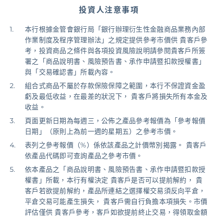
投資人注意事項
基金/投資
本行根據金管會銀行局「銀行辦理衍生性金融商品業務內部
作業制度及程序管理辦法」之規定提供參考市價供 貴客戶參
財富管理/信託/保險
考，投資商品之條件與各項投資風險說明請參閱貴客戶所簽
署之「商品說明書、風險預告書、承作申請暨扣款授權書」
與「交易確認書」所載內容。
數位生活
組合式商品不屬於存款保險保障之範圍，本行不保證資金盈
虧及最低收益，在最差的狀況下， 貴客戶將損失所有本金及
收益。
登入
頁面更新日期為每週三，公佈之產品參考報價為「參考報價
日期」（原則上為前一週的星期五）之參考市價。
表列之參考報價（%）係依該產品之計價幣別揭露。 貴客戶
依產品代碼即可查詢產品之參考市價。
依本產品之「商品說明書、風險預告書、承作申請暨扣款授
權書」所載，本行有權決定 貴客戶是否可以提前解約， 貴
客戶若欲提前解約，產品所連結之選擇權交易須反向平倉，
平倉交易可能產生損失， 貴客戶需自行負擔本項損失。市價
評估僅供 貴客戶參考，客戶如欲提前終止交易，得領取金額