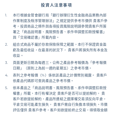
投資人注意事項
基金/投資
本行根據金管會銀行局「銀行辦理衍生性金融商品業務內部
作業制度及程序管理辦法」之規定提供參考市價供 貴客戶參
財富管理/信託/保險
考，投資商品之條件與各項投資風險說明請參閱貴客戶所簽
署之「商品說明書、風險預告書、承作申請暨扣款授權書」
與「交易確認書」所載內容。
數位生活
組合式商品不屬於存款保險保障之範圍，本行不保證資金盈
虧及最低收益，在最差的狀況下， 貴客戶將損失所有本金及
收益。
登入
頁面更新日期為每週三，公佈之產品參考報價為「參考報價
日期」（原則上為前一週的星期五）之參考市價。
表列之參考報價（%）係依該產品之計價幣別揭露。 貴客戶
依產品代碼即可查詢產品之參考市價。
依本產品之「商品說明書、風險預告書、承作申請暨扣款授
權書」所載，本行有權決定 貴客戶是否可以提前解約， 貴
客戶若欲提前解約，產品所連結之選擇權交易須反向平倉，
平倉交易可能產生損失， 貴客戶需自行負擔本項損失。市價
評估僅供 貴客戶參考，客戶如欲提前終止交易，得領取金額