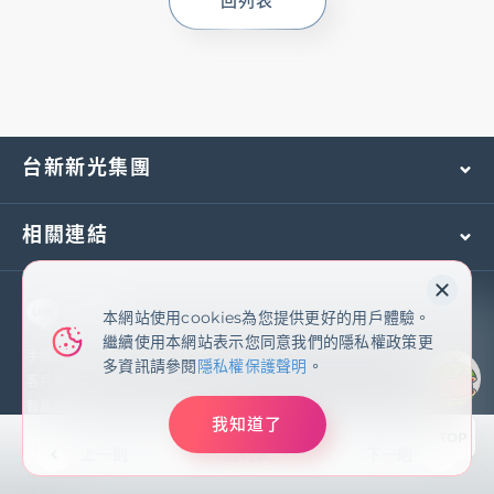
回列表
基金/投資
財富管理/信託/保險
台新新光集團
數位生活
相關連結
登入
本網站使用cookies為您提供更好的用戶體驗。
本網站使用cookies為您提供更好的用戶體驗。
繼續使用本網站表示您同意我們的隱私權政策更
繼續使用本網站表示您同意我們的隱私權政策更
多資訊請參閱
隱私權保護聲明
手機及國外客服專線：
(02)2171-1055
多資訊請參閱
隱私權保護聲明
。
客戶服務專線：
0800-081-108
服務據點
線上服務
匯利率查詢
幫助中心
智能客服
我知道了
我知道了
TOP
臺灣新光商業銀行股份有限公司
上一則
回列表
下一則
網站導覽
EN
© Shin Kong Bank Co., Ltd. All Rights Reserved
優惠活動
下載專區
辦卡進度查詢
申貸進度查詢