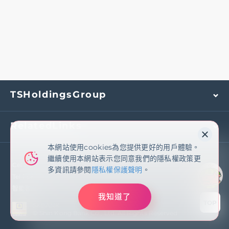
基金/投資
財富管理/信託/保險
數位生活
TSHoldingsGroup
登入
RelatedLinks
本網站使用cookies為您提供更好的用戶體驗。
本網站使用cookies為您提供更好的用戶體驗。
繼續使用本網站表示您同意我們的隱私權政策更
繼續使用本網站表示您同意我們的隱私權政策更
多資訊請參閱
隱私權保護聲明
Cel：
(02)2171-1055
多資訊請參閱
隱私權保護聲明
。
Tel：
0800-081-108
智能客服
我知道了
我知道了
TOP
SKBANK
網站導覽
EN
© Shin Kong Bank Co., Ltd. All Rights Reserved