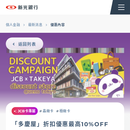
個人金融
企業金融
香港分行
企業永續
個人金融
最新消息
優惠內容
返回列表
台新新光集團
OMNI-U
信用卡
貸款
JCB卡專屬
晶緻卡
極緻卡
存匯
「多慶屋」折扣優惠最高10%OFF