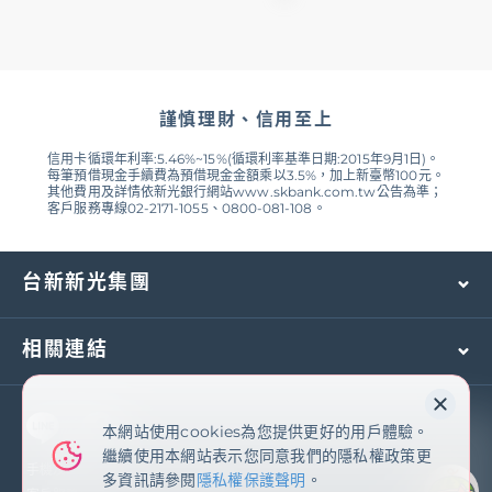
本次優惠活動不能與其他機構的任何折扣或促銷活動同時利
用。
本次優惠特權不得轉讓給第三方或兌換為現金。
請確認付款時折扣已抵用。
謹慎理財、信用至上
活動詳情及詳細規範請參閱本活動網頁：
https://www.specialoffers.jcb/zh-
信用卡循環年利率:5.46%~15%(循環利率基準日期:2015年9月1日)。
每筆預借現金手續費為預借現金金額乘以3.5%，加上新臺幣100元。
tw/campaign/detail/takeya/15513/
其他費用及詳情依新光銀行網站www.skbank.com.tw公告為準；
客戶服務專線02-2171-1055、0800-081-108。
本活動及相關注意事項之款項及細則，如有未盡事宜以JCB
官方網站說明為主，如有疑義或爭議，JCB International
Co., Ltd.擁有最終解釋權及決定權；JCB International
台新新光集團
Co., Ltd.亦對本活動之參加資格、兌換資格等，保留最後審
核權及修正、暫停與終止之權利。
相關連結
本網站使用cookies為您提供更好的用戶體驗。
本網站使用cookies為您提供更好的用戶體驗。
繼續使用本網站表示您同意我們的隱私權政策更
繼續使用本網站表示您同意我們的隱私權政策更
多資訊請參閱
隱私權保護聲明
手機及國外客服專線：
(02)2171-1055
多資訊請參閱
隱私權保護聲明
。