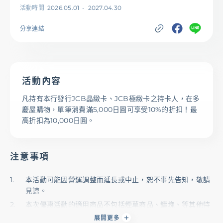
活動時間
2026.05.01
-
2027.04.30
基金/投資
分享連結
財富管理/信託/保險
活動內容
數位生活
凡持有本行發行JCB晶緻卡、JCB極緻卡之持卡人，在多
慶屋購物，單筆消費滿5,000日圓可享受10%的折扣！最
登入
高折扣為10,000日圓。
注意事項
服務據點
線上服務
匯利率查詢
幫助中心
本活動可能因營運調整而延長或中止，恕不事先告知，敬請
見諒。
本次優惠活動的適用商品不包括煙草商品、鑄塊、等其他特
優惠活動
下載專區
辦卡進度查詢
申貸進度查詢
殊類別的商品。購買前請諮詢店員。
展開更多