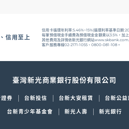
序後變更、終止及取消本活動；另本行有權對本活動之所有事
註冊加入。
台灣的用戶使用。
信用卡循環年利率:5.46%~15%(循環利率基準日期:20
每筆預借現金手續費為預借現金金額乘以3.5%，加上
、信用至上
後該序號視同已兌換，不接受取消或返還。
其他費用及詳情依新光銀行網站www.skbank.com
客戶服務專線02-2171-1055、0800-081-108。
善保管，如遭他人盜用，本券不再補發。
臺灣新光商業銀行股份有限公司
當天起算180天內，一旦超過有效期限，您所持有的點數將會全數
新證券
台新投信
台新大安租賃
台新公益
INTS服務中心
https://help2.line.me/linepoints
股份有限公司台灣分公司。
台新青少年基金會
新光人壽
新光銀行
所載方式兌換。