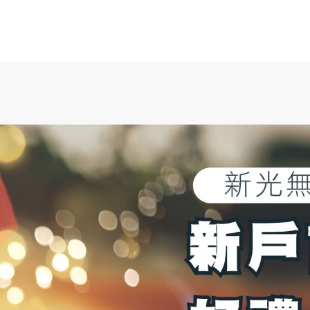
OMNI-U
信用卡
貸款
存匯
基金/投資
財
企業金融
香港分行
企業永續
法遵宣
企業金融
企業融資
、
貿易服務
、
現金管理
、
法人信託
、
國際金融OBU
法遵宣導
公平待客暨消費者保護
、
防制洗錢及打擊資恐