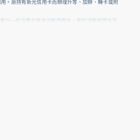
適用。原持有新光信用卡而辦理升等、加辦、轉卡或附
動累計一般消費金額達活動門檻外，需於活動期間內至
費類型是否為上述排除交易之定義保留解釋及准駁與否
以新光銀行系統資料為準)請款入帳之消費。倘使用紅
.skbank.com.tw/news/cc/301658
日及國定假日），恕無法指定寄送時間或回饋日期。
期間同時參加本行其他新戶辦卡活動，則以本行優先
情事者；或有付款失敗、兌換取消、退貨或授權未完成