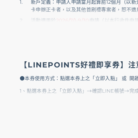
新戶定義：申請人申請當月起算前12個月（以
卡申辦正卡者，以及其他首刷禮專案者，恕不適
活動適用於
2026/7/1-9/30
申請（以本行收件申
新光銀行官網登錄完成。
一般消費定義項目詳見本行官網，惟本活動保費
＊實際依該商家收單機構登錄之「特約商店代號」
之權限。
【LINEPOINTS好禮即享券】
一般消費金額之計算以信用卡帳單列示正卡人之
利折抵以折抵後剩餘消費金額計算，如有退貨交
●本券使用方式：點選本券上之「立即入點」 或 開
【LINEPOINTS好禮即享券2000點】贈
1、點選本券上之「立即入點」→確認LINE帳號→完
新戶首刷禮活動結束，待本行確認已符合回饋資
2、開啟指定連結：
https://txp.rs/LinePointVo
新戶首刷禮活動每歸戶限參加一種新戶活動，若
核卡卡片所適用之回饋活動為準，後核發卡片恕
(1) 輸入本券序號(點數代碼)，須區分大小寫，半形
贈品發送及回饋時須為有效卡，如發生停卡、不
(2) 使用您在LINE上設定的電子郵件帳號和密碼登入
之情事，持卡人將自動喪失回饋資格，新光銀行