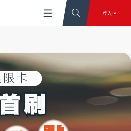
富管理/信託/保險
數位生活
EN
登入
導
關於新光
香港分行
個人網銀
服務項目
、
匯利率看板
、
文件下載
、
線上留言
香港網銀
全球金融網
關於新光
本行簡介
、
公司治理
、
新．光合作用
、
加入新
全方位代收網
光
行動銀行