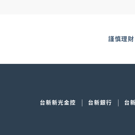
(3) 完成入點。
如有不可歸責於本行之事由，本行得踐行法定程
以本行網站之最新公告為準。
●若您尚未成為LINE的會員，請先下載LINE APP 
●LINE POINTS即享券僅限LINE帳號註冊國家為
謹慎理財
●本券序號具唯一性，一組序號僅供儲值一次，儲值
●本券為不記名，任何人持本券皆可使用，請自行妥
●本券無法直接折抵現金，須先歸戶後方得使用。
●本券須於序號效期前儲值為LINE POINTS。
●LINE POINTS的有效期限為最後一次獲得點數
台新新光金控
台新銀行
台
●有關LINE POINTS的使用方法，請參考LINE PO
●發行人：Edenred Taiwan 新加坡商宜睿智慧
●本券為企業贈品專用，不得零售或轉售，應依本券