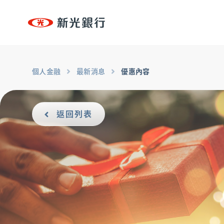
台新新光集團
個人金融
個人金融
專區
個人金融
最新消息
優惠內容
個人金融
OMNI-U
、
信用卡
、
貸款
、
存匯
、
基金/投資
台新新光集團
、
財富管理/信託/保險
、
數位生活
返回列表
OMNI-U
企業永續
永續治理
、
低碳
、
創新
、
共好
、
互動下載
信用卡
貸款