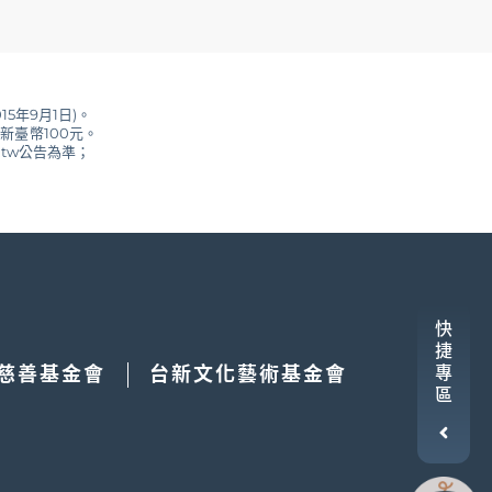
宜做出解釋或決定，並於公告後實施，如有任何變動，
15年9月1日)。
新臺幣100元。
.tw公告為準；
快
失效。
捷
慈善基金會
台新文化藝術基金會
專
區