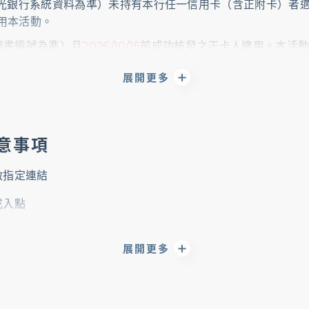
新光銀行系統資料為準）未持有本行任一信用卡（含正附卡）者
用本活動。
請書編號為準）且
2026/10/15
前成功核發之正卡人適用。本活
展開更多
簽帳金額納入計算累積。
(簡稱MCC CODE)判斷與本行系統認定為準，本行就各消
注意事項
「新臺幣金額」及「消費日」為準，且限於核卡後30天(核卡日
易將予以扣除。一般消費定義項目詳見本行官網
https://www
啟指定連結
品如兌換完畢，新光銀行有權以其他等值商品代替，恕不另通知。
成入點
格，贈品將於
2026年11月
底前依序寄送及回饋（不含週末六、
ucher/LinePointRedeemEvent
同時申辦2種卡別者，依系統判斷適用新戶活動為準，若於活動
展開更多
不享有新戶首刷禮回饋。
英數字輸入序號，勿輸入空格。
續卡、遭限制或停止使用或延滯繳款或其他違反信用卡契約之
。
不另行通知。