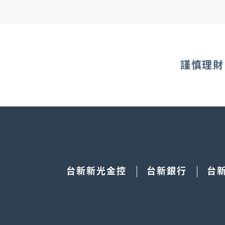
(3) 完成入點。
●若您尚未成為LINE的會員，請先下載LINE APP 
●LINE POINTS即享券僅限LINE帳號註冊國家為
謹慎理財
●本券序號具唯一性，一組序號僅供儲值一次，儲值
●本券為不記名，任何人持本券皆可使用，請自行妥
●本券無法直接折抵現金，須先歸戶後方得使用。
●本券須於序號效期前儲值為LINE POINTS。
●LINE POINTS的有效期限為最後一次獲得點數
台新新光金控
台新銀行
台
●有關LINE POINTS的使用方法，請參考LINE PO
●發行人：Edenred Taiwan 新加坡商宜睿智慧
●本券為企業贈品專用，不得零售或轉售，應依本券