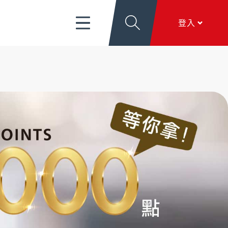
富管理/信託/保險
數位生活
EN
登入
導
關於新光
香港分行
個人網銀
服務項目
、
匯利率看板
、
文件下載
、
線上留言
香港網銀
全球金融網
關於新光
本行簡介
、
公司治理
、
新．光合作用
、
加入新
全方位代收網
光
行動銀行