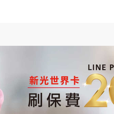
OMNI-U
信用卡
貸款
存匯
基金/投資
財
企業金融
香港分行
企業永續
法遵宣
企業金融
企業融資
、
貿易服務
、
現金管理
、
法人信託
、
國際金融OBU
法遵宣導
公平待客暨消費者保護
、
防制洗錢及打擊資恐