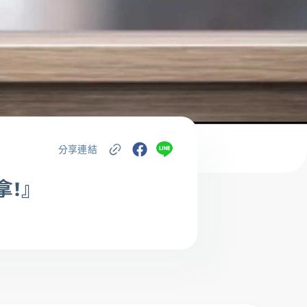
金融友善服務專
區
分享連結
拿!』
載專區
辦卡進度查詢
申貸進度查詢