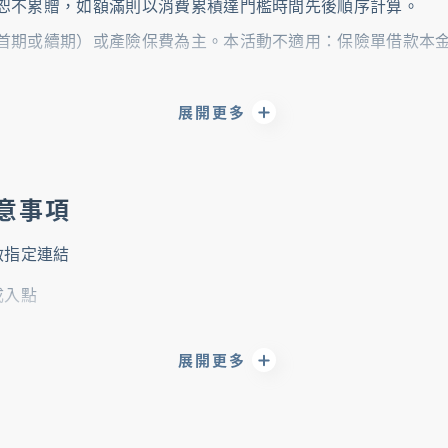
恕不累贈，如額滿則以消費累積達門檻時間先後順序計算。
期或續期）或產險保費為主。本活動不適用：保險單借款本金利息、
臺幣金額」及「消費日」為準。倘使用紅利折抵以折抵後剩餘
展開更多
停卡、不續卡、遭限制或停止使用或延滯繳款或其他違反信用
新光銀行不另行通知。
序後變更、終止及取消本活動；另本行有權對本活動之所有事
注意事項
啟指定連結
將於活動結束後統一至
2026年10月
底前以簡訊發送電子券連結
之金額不予開立統一發票，且不記名請自行妥善保管，如遺失
成入點
統無法回饋，需自行於贈獎回饋通知前主動致電本行客服中心
ucher/LinePointRedeemEvent
若因商品或服務發生之爭議，皆由合作廠商協助處理及負相關
展開更多
英數字輸入序號，勿輸入空格。
序後變更、終止及取消本活動；另本行有權對本活動之所有事
。