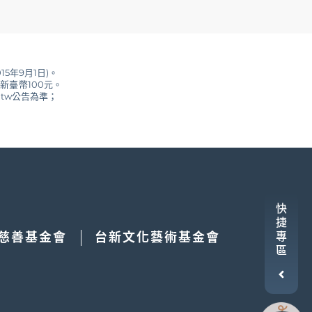
15年9月1日)。
新臺幣100元。
.tw公告為準；
快
失效。
捷
慈善基金會
台新文化藝術基金會
專
區