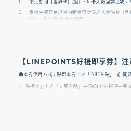
本活動限【世界卡】適用，每卡人限回饋乙次，
累積保費交易以國內新臺幣計價之人壽保費（含首
錢包、歐付寶)繳納之保費。
消費金額之計算以信用卡帳單列示正卡人之「新
符合本活動資格者於回饋時須為有效卡，如發生
權未完成之情事，持卡人將自動喪失回饋資格，
如有不可歸責於本行之事由，本行得踐行法定程
【LINEPOINTS好禮即享券】
以本行網站之最新公告為準。
●本券使用方式：點選本券上之「立即入點」 或 開
本活動每卡分開計算，限回饋乙次
。本活動贈品
關須知規定使用完畢。本電子券所兌換折抵消費
1、點選本券上之「立即入點」→確認LINE帳號→完
若因未留存、無效電話或填寫錯誤造成誤發則系
2、開啟指定連結：
https://txp.rs/LinePointVo
本行與廠商之間無合夥、經銷代理或保證關係，
(1) 輸入本券序號(點數代碼)，須區分大小寫，半形
如有不可歸責於本行之事由，本行得踐行法定程
以本行網站之最新公告為準。
(2) 使用您在LINE上設定的電子郵件帳號和密碼登入