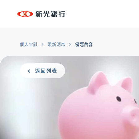
台新新光集團
個人金融
個人金融
專區
個人金融
最新消息
優惠內容
個人金融
OMNI-U
、
信用卡
、
貸款
、
存匯
、
基金/投資
台新新光集團
、
財富管理/信託/保險
、
數位生活
返回列表
OMNI-U
企業永續
永續治理
、
低碳
、
創新
、
共好
、
互動下載
信用卡
貸款