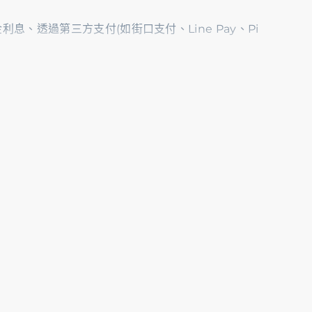
透過第三方支付(如街口支付、Line Pay、Pi
消費金額計算，如有退貨交易將予以扣除。
卡契約之情事者；或有付款失敗、兌換取消、退貨或授
宜做出解釋或決定，並於公告後實施，如有任何變動，
予符合資格之持卡人留存於本行的手機號碼，請依相
或遭他人盜用恕不補發。
更新，逾期視同放棄贈獎資格。
法律上責任，概與新光銀行無渉。
宜做出解釋或決定，並於公告後實施，如有任何變動，