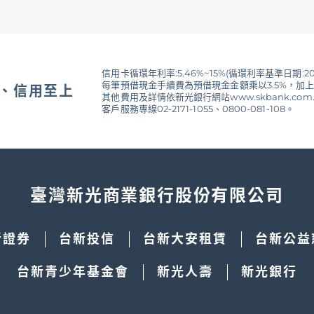
註冊加入。
台灣的用戶使用。
信用卡循環年利率:5.46%~15%(循環利率基準日期:20
每筆預借現金手續費為預借現金金額乘以3.5%，加上
、信用至上
後該序號視同已兌換，不接受取消或返還。
其他費用及詳情依新光銀行網站www.skbank.com
客戶服務專線02-2171-1055、0800-081-108。
善保管，如遭他人盜用，本券不再補發。
臺灣新光商業銀行股份有限公司
當天起算180天內，一旦超過有效期限，您所持有的點數將會全數
新證券
台新投信
台新大安租賃
台新公益
INTS服務中心
https://help2.line.me/linepoints
股份有限公司台灣分公司。
台新青少年基金會
新光人壽
新光銀行
所載方式兌換。