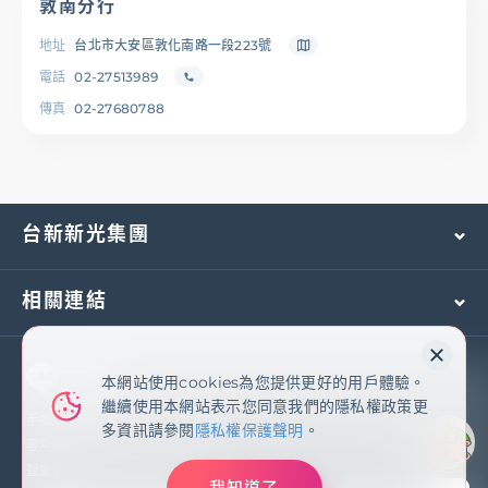
敦南分行
地址
台北市大安區敦化南路一段223號
電話
02-27513989
傳真
02-27680788
台新新光集團
相關連結
本網站使用cookies為您提供更好的用戶體驗。
本網站使用cookies為您提供更好的用戶體驗。
繼續使用本網站表示您同意我們的隱私權政策更
繼續使用本網站表示您同意我們的隱私權政策更
多資訊請參閱
隱私權保護聲明
手機及國外客服專線：
(02)2171-1055
多資訊請參閱
隱私權保護聲明
。
客戶服務專線：
0800-081-108
智能客服
我知道了
我知道了