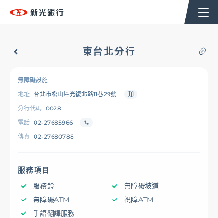
個人金融
企業金融
香港分行
企業永續
東台北分行
台新新光集團
無障礙設施
地址
台北市松山區光復北路11巷29號
OMNI-U
分行代碼
0028
電話
02-27685966
傳真
02-27680788
信用卡
服務項目
貸款
服務鈴
無障礙坡道
無障礙ATM
視障ATM
存匯
手語翻譯服務