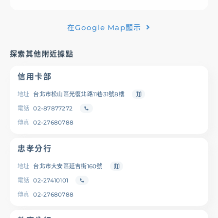
基金/投資
在Google Map顯示
財富管理/信託/保險
探索其他附近據點
信用卡部
數位生活
地址
台北市松山區光復北路11巷31號8樓
電話
02-87877272
登入
傳真
02-27680788
忠孝分行
地址
台北市大安區延吉街160號
服務據點
線上服務
匯利率查詢
幫助中心
電話
02-27410101
傳真
02-27680788
優惠活動
下載專區
辦卡進度查詢
申貸進度查詢