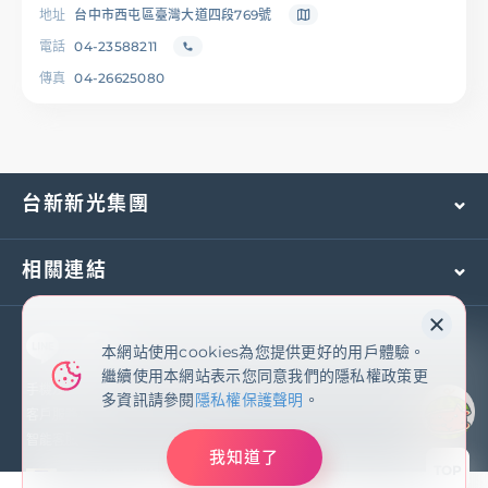
地址
台中市西屯區臺灣大道四段769號
電話
04-23588211
傳真
04-26625080
台新新光集團
相關連結
本網站使用cookies為您提供更好的用戶體驗。
本網站使用cookies為您提供更好的用戶體驗。
繼續使用本網站表示您同意我們的隱私權政策更
繼續使用本網站表示您同意我們的隱私權政策更
多資訊請參閱
隱私權保護聲明
手機及國外客服專線：
(02)2171-1055
多資訊請參閱
隱私權保護聲明
。
客戶服務專線：
0800-081-108
智能客服
我知道了
我知道了
TOP
臺灣新光商業銀行股份有限公司