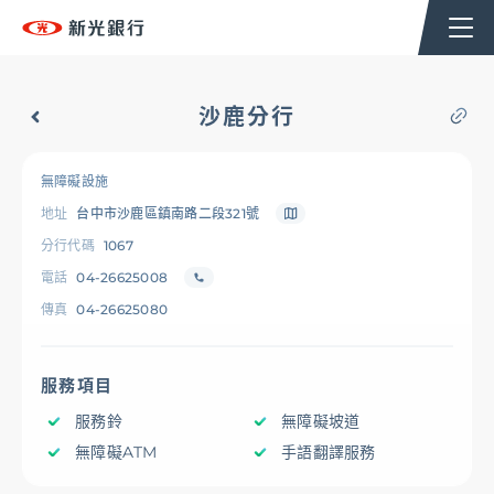
個人金融
企業金融
香港分行
企業永續
沙鹿分行
台新新光集團
無障礙設施
地址
台中市沙鹿區鎮南路二段321號
OMNI-U
分行代碼
1067
電話
04-26625008
傳真
04-26625080
信用卡
服務項目
貸款
服務鈴
無障礙坡道
無障礙ATM
手語翻譯服務
存匯