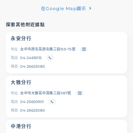
在Google Map顯示
基金/投資
探索其他附近據點
財富管理/信託/保險
永安分行
數位生活
地址
台中市西屯區西屯路三段159-75號
電話
04-24616115
傳真
04-26625080
登入
大雅分行
地址
台中市大雅區中清路三段1187號
電話
04-25650901
服務據點
線上服務
匯利率查詢
幫助中心
傳真
04-26625080
中港分行
優惠活動
下載專區
辦卡進度查詢
申貸進度查詢