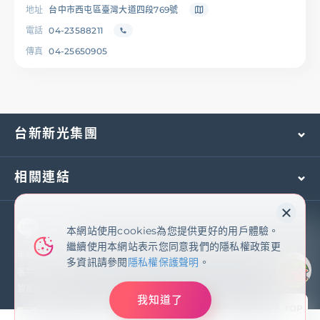
地址
台中市西屯區臺灣大道四段769號
電話
04-23588211
傳真
04-25650905
台新新光集團
相關連結
本網站使用cookies為您提供更好的用戶體驗。
本網站使用cookies為您提供更好的用戶體驗。
繼續使用本網站表示您同意我們的隱私權政策更
繼續使用本網站表示您同意我們的隱私權政策更
多資訊請參閱
隱私權保護聲明
手機及國外客服專線：
(02)2171-1055
多資訊請參閱
隱私權保護聲明
。
客戶服務專線：
0800-081-108
智能客服
我知道了
我知道了
TOP
臺灣新光商業銀行股份有限公司