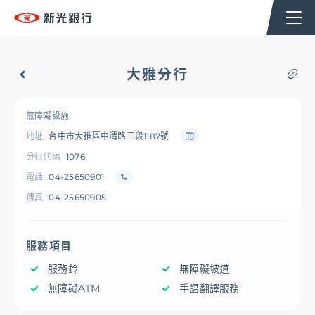
個人金融
企業金融
香港分行
企業永續
大雅分行
台新新光集團
無障礙設施
地址
台中市大雅區中清路三段1187號
OMNI-U
分行代碼
1076
電話
04-25650901
傳真
04-25650905
信用卡
服務項目
貸款
服務鈴
無障礙坡道
無障礙ATM
手語翻譯服務
存匯