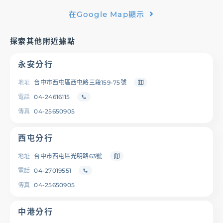
在Google Map顯示
基金/投資
探索其他附近據點
財富管理/信託/保險
永安分行
數位生活
地址
台中市西屯區西屯路三段159-75號
電話
04-24616115
傳真
04-25650905
登入
西屯分行
地址
台中市西屯區光明路63號
電話
04-27019551
服務據點
線上服務
匯利率查詢
幫助中心
傳真
04-25650905
中港分行
優惠活動
下載專區
辦卡進度查詢
申貸進度查詢