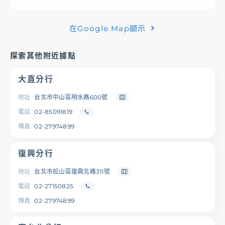
基金/投資
在Google Map顯示
財富管理/信託/保險
探索其他附近據點
大直分行
數位生活
地址
台北市中山區明水路600號
電話
02-85091819
登入
傳真
02-27974899
復興分行
地址
台北市松山區復興北路311號
服務據點
線上服務
匯利率查詢
幫助中心
電話
02-27150825
傳真
02-27974899
優惠活動
下載專區
辦卡進度查詢
申貸進度查詢