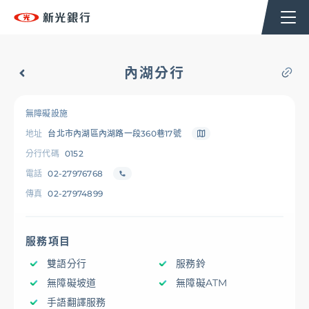
個人金融
企業金融
香港分行
企業永續
內湖分行
台新新光集團
無障礙設施
地址
台北市內湖區內湖路一段360巷17號
OMNI-U
分行代碼
0152
電話
02-27976768
傳真
02-27974899
信用卡
服務項目
貸款
雙語分行
服務鈴
無障礙坡道
無障礙ATM
存匯
手語翻譯服務