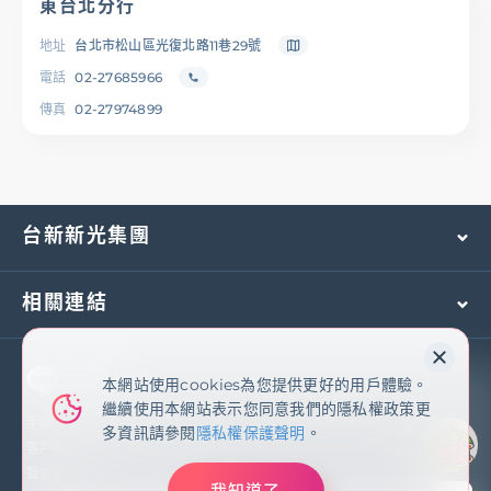
東台北分行
地址
台北市松山區光復北路11巷29號
電話
02-27685966
傳真
02-27974899
台新新光集團
相關連結
本網站使用cookies為您提供更好的用戶體驗。
本網站使用cookies為您提供更好的用戶體驗。
繼續使用本網站表示您同意我們的隱私權政策更
繼續使用本網站表示您同意我們的隱私權政策更
多資訊請參閱
隱私權保護聲明
手機及國外客服專線：
(02)2171-1055
多資訊請參閱
隱私權保護聲明
。
客戶服務專線：
0800-081-108
智能客服
我知道了
我知道了