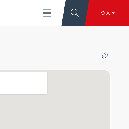
富管理/信託/保險
數位生活
EN
登入
導
關於新光
香港分行
個人網銀
服務項目
、
匯利率看板
、
文件下載
、
線上留言
香港網銀
全球金融網
關於新光
本行簡介
、
公司治理
、
新．光合作用
、
加入新
全方位代收網
光
行動銀行