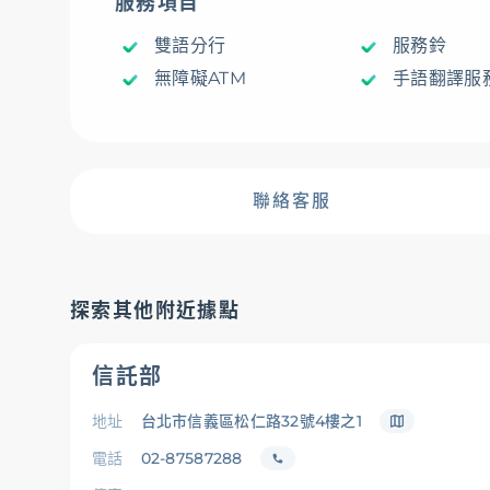
服務項目
雙語分行
服務鈴
存匯
無障礙ATM
手語翻譯服
基金/投資
聯絡客服
財富管理/信託/保險
探索其他附近據點
數位生活
信託部
地址
台北市信義區松仁路32號4樓之1
電話
02-87587288
服務據點
線上服務
匯利率