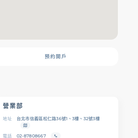
金融友善服務專
區
預約開戶
營業部
地址
台北市信義區松仁路36號1、3樓、32號3樓
載專區
辦卡進度查詢
申貸進度查詢
電話
02-87808667