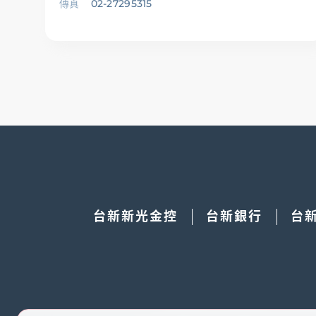
傳真
02-27295315
台新新光金控
台新銀行
台