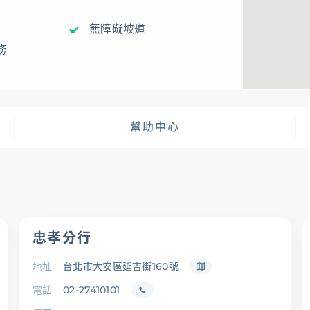
無障礙坡道
務
幫助中心
忠孝分行
地址
台北市大安區延吉街160號
電話
02-27410101
查詢
幫助中心
優惠活動
下