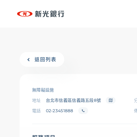
台新新光集團
個人金融
個人金融
專區
個人金融
OMNI-U
、
信用卡
、
貸款
、
存匯
、
基金/投資
返回列表
台新新光集團
、
財富管理/信託/保險
、
數位生活
OMNI-U
企業永續
無障礙設施
永續治理
、
低碳
、
創新
、
共好
、
互動下載
地址
台北市信義區信義路五段8號
信用卡
電話
02-23451888
貸款