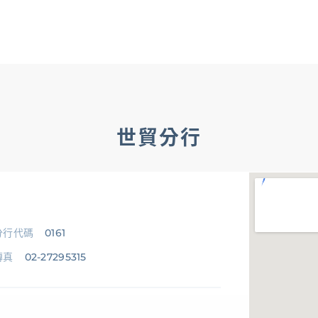
OMNI-U
信用卡
貸款
存匯
基金/投資
財
企業金融
香港分行
企業永續
法遵宣
企業金融
企業融資
、
貿易服務
、
現金管理
、
法人信託
世貿分行
、
國際金融OBU
法遵宣導
公平待客暨消費者保護
、
防制洗錢及打擊資恐
分行代碼
0161
傳真
02-27295315