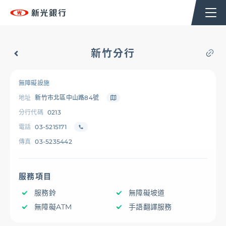
個人金融
企業金融
香港分行
企業永續
新竹分行
台新新光集團
無障礙設施
地址
新竹市北區中山路84號
OMNI-U
分行代碼
0213
電話
03-5215171
傳真
03-5235442
信用卡
服務項目
貸款
服務鈴
無障礙坡道
無障礙ATM
手語翻譯服務
存匯