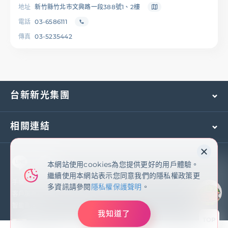
地址
新竹縣竹北巿文興路一段388號1、2樓
電話
03-6586111
傳真
03-5235442
台新新光集團
相關連結
本網站使用cookies為您提供更好的用戶體驗。
本網站使用cookies為您提供更好的用戶體驗。
繼續使用本網站表示您同意我們的隱私權政策更
繼續使用本網站表示您同意我們的隱私權政策更
多資訊請參閱
隱私權保護聲明
手機及國外客服專線：
(02)2171-1055
多資訊請參閱
隱私權保護聲明
。
客戶服務專線：
0800-081-108
智能客服
我知道了
我知道了
TOP
臺灣新光商業銀行股份有限公司