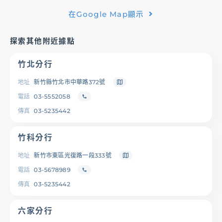
在Google Map顯示
基金/投資
探索其他附近據點
財富管理/信託/保險
竹北分行
數位生活
地址
新竹縣竹北市中華路372號
電話
03-5552058
傳真
03-5235442
登入
竹科分行
地址
新竹市東區光復路一段333號
電話
03-5678989
服務據點
線上服務
匯利率查詢
幫助中心
傳真
03-5235442
六家分行
優惠活動
下載專區
辦卡進度查詢
申貸進度查詢