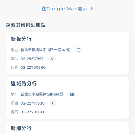
在Google Map顯示
基金/投資
探索其他附近據點
財富管理/信託/保險
新板分行
數位生活
地址
新北市板橋區中山路一段141號
電話
02-29617997
傳真
02-22700860
登入
連城路分行
地址
新北市中和區連城路166號
電話
02-22477330
服務據點
線上服務
匯利率查詢
幫助中心
傳真
02-22700860
新埔分行
優惠活動
下載專區
辦卡進度查詢
申貸進度查詢