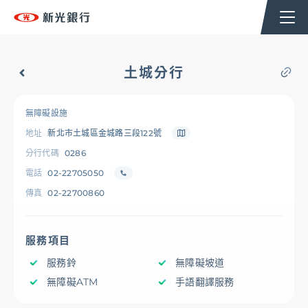
個人金融
企業金融
香港分行
企業永續
土城分行
台新新光集團
無障礙設施
地址
新北市土城區金城路三段122號
OMNI-U
分行代碼
0286
電話
02-22705050
傳真
02-22700860
信用卡
服務項目
貸款
服務鈴
無障礙坡道
無障礙ATM
手語翻譯服務
存匯