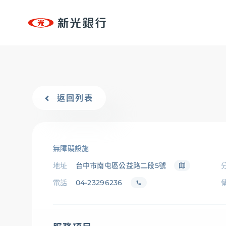
台新新光集團
個人金融
個人金融
專區
個人金融
OMNI-U
、
信用卡
、
貸款
、
存匯
、
基金/投資
返回列表
台新新光集團
、
財富管理/信託/保險
、
數位生活
OMNI-U
企業永續
無障礙設施
永續治理
、
低碳
、
創新
、
共好
、
互動下載
地址
台中市南屯區公益路二段5號
信用卡
電話
04-23296236
貸款