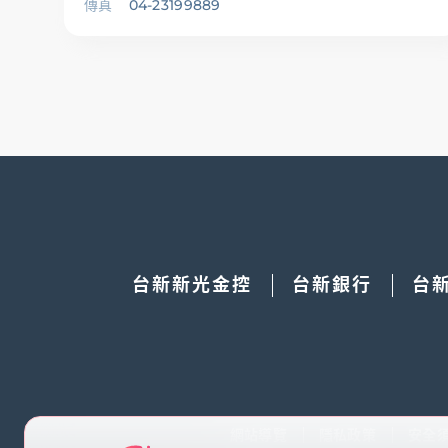
傳真
04-23199889
台新新光金控
台新銀行
台
網站導覽
隱私政策
安全