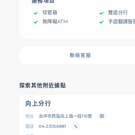
服務項目
保管箱
雙語分行
存匯
無障礙ATM
手語翻譯服
基金/投資
聯絡客服
財富管理/信託/保險
探索其他附近據點
數位生活
向上分行
地址
台中市西區向上路一段116號
電話
04-23056881
服務據點
線上服務
匯利率