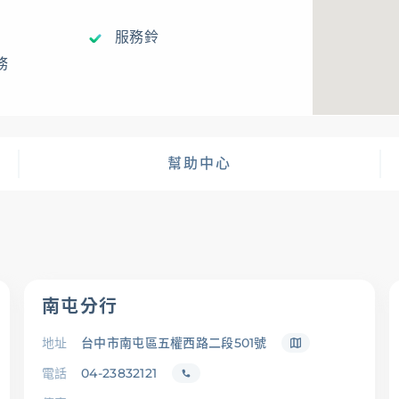
服務鈴
務
幫助中心
南屯分行
地址
台中市南屯區五權西路二段501號
電話
04-23832121
查詢
幫助中心
優惠活動
下