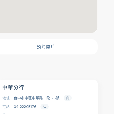
金融友善服務專
區
預約開戶
中華分行
地址
台中市中區中華路一段126號
電話
04-22203176
載專區
辦卡進度查詢
申貸進度查詢