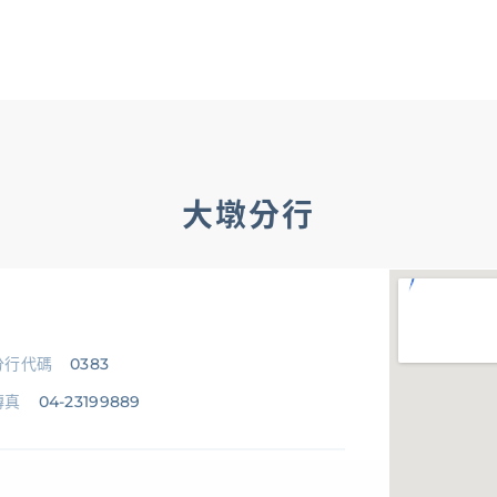
OMNI-U
信用卡
貸款
存匯
基金/投資
財
企業金融
香港分行
企業永續
法遵宣
企業金融
企業融資
、
貿易服務
、
現金管理
、
法人信託
大墩分行
、
國際金融OBU
法遵宣導
公平待客暨消費者保護
、
防制洗錢及打擊資恐
分行代碼
0383
傳真
04-23199889