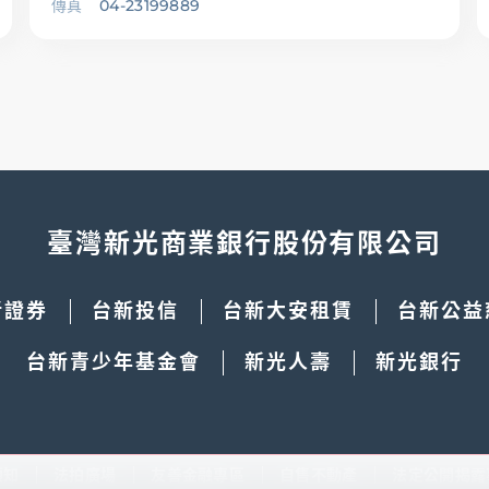
傳真
04-23199889
臺灣新光商業銀行股份有限公司
新證券
台新投信
台新大安租賃
台新公益
台新青少年基金會
新光人壽
新光銀行
須知
法拍廣場
友善金融專區
自售不動產
法定公開揭露
本網站使用cookies