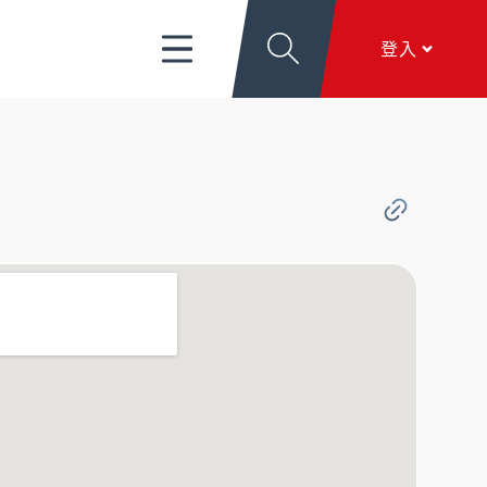
富管理/信託/保險
數位生活
EN
登入
導
關於新光
香港分行
個人網銀
服務項目
、
匯利率看板
、
文件下載
、
線上留言
香港網銀
全球金融網
關於新光
本行簡介
、
公司治理
、
新．光合作用
、
加入新
全方位代收網
光
行動銀行