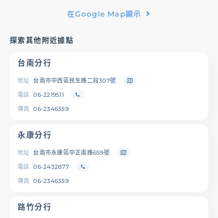
在Google Map顯示
基金/投資
探索其他附近據點
財富管理/信託/保險
台南分行
數位生活
地址
台南市中西區民生路二段307號
電話
06-2219511
傳真
06-2346359
登入
永康分行
地址
台南市永康區中正南路659號
電話
06-2432877
服務據點
線上服務
匯利率查詢
幫助中心
傳真
06-2346359
路竹分行
優惠活動
下載專區
辦卡進度查詢
申貸進度查詢