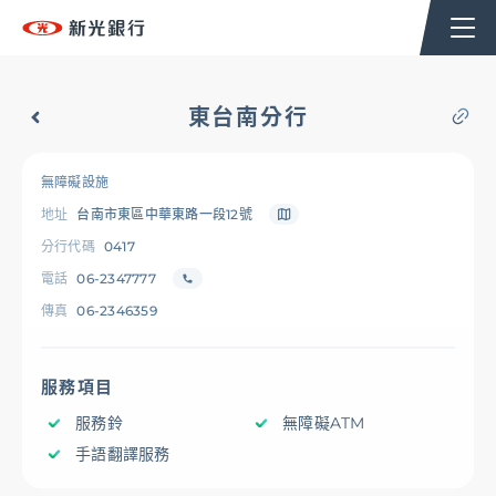
個人金融
企業金融
香港分行
企業永續
東台南分行
台新新光集團
無障礙設施
地址
台南市東區中華東路一段12號
OMNI-U
分行代碼
0417
電話
06-2347777
傳真
06-2346359
信用卡
服務項目
貸款
服務鈴
無障礙ATM
手語翻譯服務
存匯