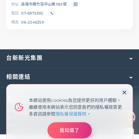
地址
高雄市路竹區中山路1185號
電話
07-6975395
傳真
06-2346359
台新新光集團
相關連結
本網站使用cookies為您提供更好的用戶體驗。
本網站使用cookies為您提供更好的用戶體驗。
繼續使用本網站表示您同意我們的隱私權政策更
繼續使用本網站表示您同意我們的隱私權政策更
多資訊請參閱
隱私權保護聲明
手機及國外客服專線：
(02)2171-1055
多資訊請參閱
隱私權保護聲明
。
客戶服務專線：
0800-081-108
智能客服
我知道了
我知道了
TOP
臺灣新光商業銀行股份有限公司