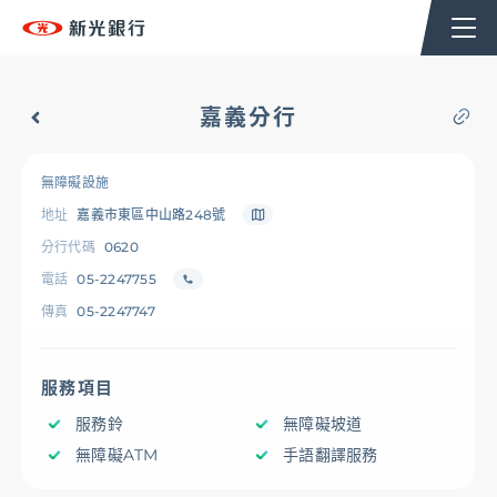
個人金融
企業金融
香港分行
企業永續
嘉義分行
台新新光集團
無障礙設施
地址
嘉義市東區中山路248號
OMNI-U
分行代碼
0620
電話
05-2247755
傳真
05-2247747
信用卡
服務項目
貸款
服務鈴
無障礙坡道
無障礙ATM
手語翻譯服務
存匯