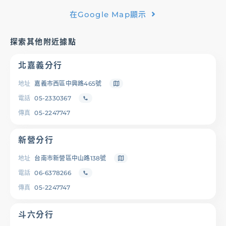
在Google Map顯示
基金/投資
探索其他附近據點
財富管理/信託/保險
北嘉義分行
數位生活
地址
嘉義市西區中興路465號
電話
05-2330367
傳真
05-2247747
登入
新營分行
地址
台南市新營區中山路138號
電話
06-6378266
服務據點
線上服務
匯利率查詢
幫助中心
傳真
05-2247747
斗六分行
優惠活動
下載專區
辦卡進度查詢
申貸進度查詢