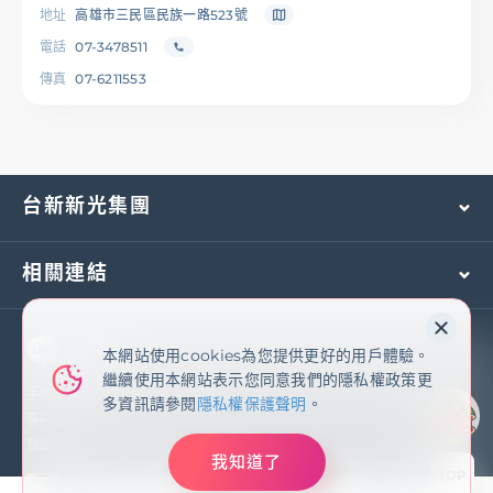
地址
高雄市三民區民族一路523號
電話
07-3478511
傳真
07-6211553
台新新光集團
相關連結
本網站使用cookies為您提供更好的用戶體驗。
本網站使用cookies為您提供更好的用戶體驗。
繼續使用本網站表示您同意我們的隱私權政策更
繼續使用本網站表示您同意我們的隱私權政策更
多資訊請參閱
隱私權保護聲明
手機及國外客服專線：
(02)2171-1055
多資訊請參閱
隱私權保護聲明
。
客戶服務專線：
0800-081-108
智能客服
我知道了
我知道了
TOP
臺灣新光商業銀行股份有限公司