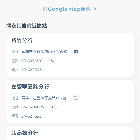
在Google Map顯示
基金/投資
探索其他附近據點
財富管理/信託/保險
路竹分行
數位生活
地址
高雄市路竹區中山路1185號
電話
07-6975395
傳真
07-6211553
登入
左營華夏路分行
地址
高雄市左營區華夏路692號
電話
07-3487077
服務據點
線上服務
匯利率查詢
幫助中心
傳真
07-6211553
北高雄分行
優惠活動
下載專區
辦卡進度查詢
申貸進度查詢