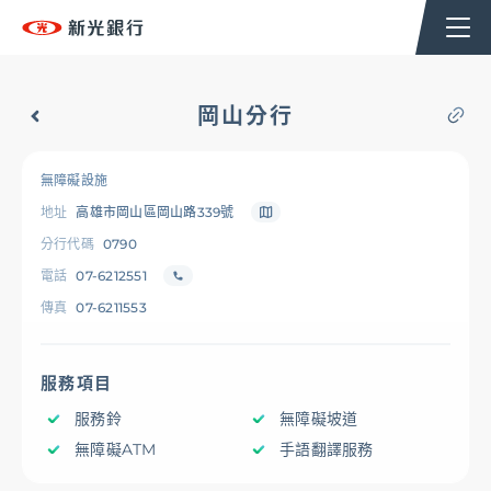
個人金融
企業金融
香港分行
企業永續
岡山分行
台新新光集團
無障礙設施
地址
高雄市岡山區岡山路339號
OMNI-U
分行代碼
0790
電話
07-6212551
傳真
07-6211553
信用卡
服務項目
貸款
服務鈴
無障礙坡道
無障礙ATM
手語翻譯服務
存匯