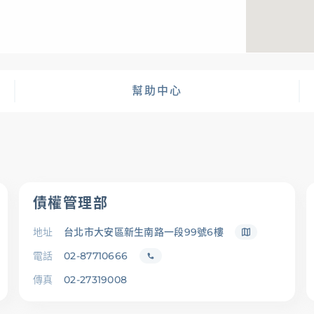
幫助中心
債權管理部
地址
台北市大安區新生南路一段99號6樓
電話
02-87710666
傳真
02-27319008
查詢
幫助中心
優惠活動
下