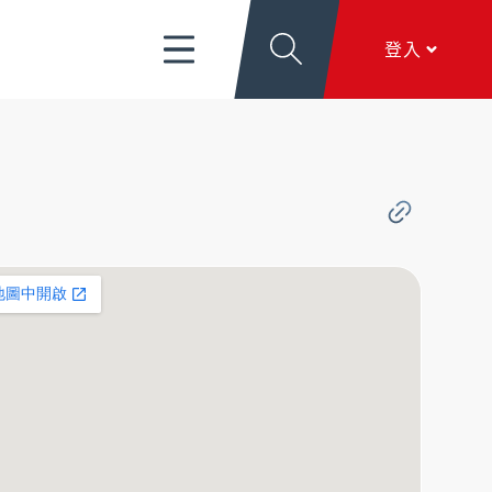
富管理/信託/保險
數位生活
EN
登入
導
關於新光
香港分行
個人網銀
服務項目
、
匯利率看板
、
文件下載
、
線上留言
香港網銀
全球金融網
關於新光
本行簡介
、
公司治理
、
新．光合作用
、
加入新
全方位代收網
光
行動銀行