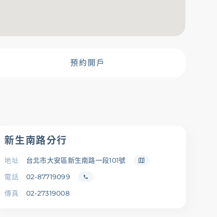
金融友善服務專
區
預約開戶
新生南路分行
地址
台北市大安區新生南路一段101號
電話
02-87719099
傳真
02-27319008
載專區
辦卡進度查詢
申貸進度查詢