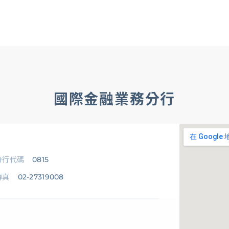
OMNI-U
信用卡
貸款
存匯
基金/投資
財
企業金融
香港分行
企業永續
法遵宣
企業金融
企業融資
、
貿易服務
、
現金管理
、
法人信託
國際金融業務分行
、
國際金融OBU
法遵宣導
分行代碼
0815
公平待客暨消費者保護
、
防制洗錢及打擊資恐
傳真
02-27319008