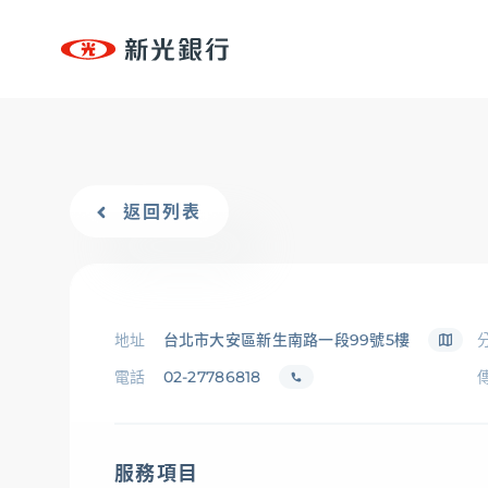
台新新光集團
個人金融
個人金融
專區
個人金融
OMNI-U
、
信用卡
、
貸款
、
存匯
、
基金/投資
返回列表
台新新光集團
、
財富管理/信託/保險
、
數位生活
OMNI-U
企業永續
地址
台北市大安區新生南路一段99號5樓
永續治理
、
低碳
、
創新
、
共好
、
互動下載
電話
02-27786818
信用卡
貸款
服務項目