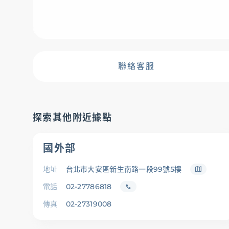
存匯
聯絡客服
基金/投資
財富管理/信託/保險
探索其他附近據點
國外部
數位生活
地址
台北市大安區新生南路一段99號5樓
電話
02-27786818
傳真
02-27319008
服務據點
線上服務
匯利率