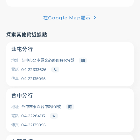
基金/投資
在Google Map顯示
財富管理/信託/保險
探索其他附近據點
北屯分行
數位生活
地址
台中市北屯區文心路四段974號
電話
04-22333626
登入
傳真
04-22135095
台中分行
地址
台中市東區台中路101號
服務據點
線上服務
匯利率查詢
幫助中心
電話
04-22284113
傳真
04-22135095
優惠活動
下載專區
辦卡進度查詢
申貸進度查詢