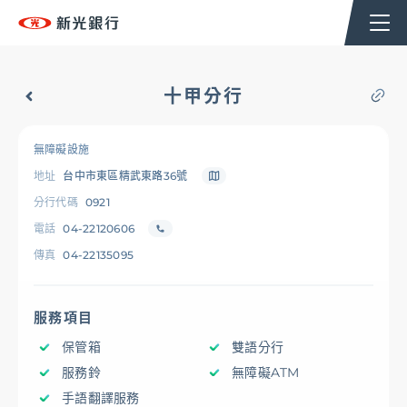
個人金融
企業金融
香港分行
企業永續
十甲分行
台新新光集團
無障礙設施
地址
台中市東區精武東路36號
OMNI-U
分行代碼
0921
電話
04-22120606
傳真
04-22135095
信用卡
服務項目
貸款
保管箱
雙語分行
服務鈴
無障礙ATM
存匯
手語翻譯服務